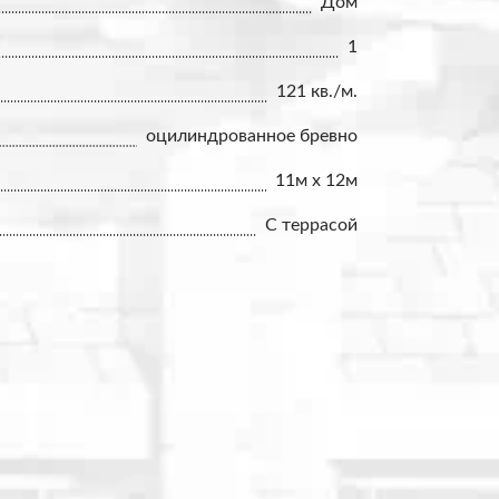
Дом
1
121 кв./м.
оцилиндрованное бревно
11м x 12м
С террасой