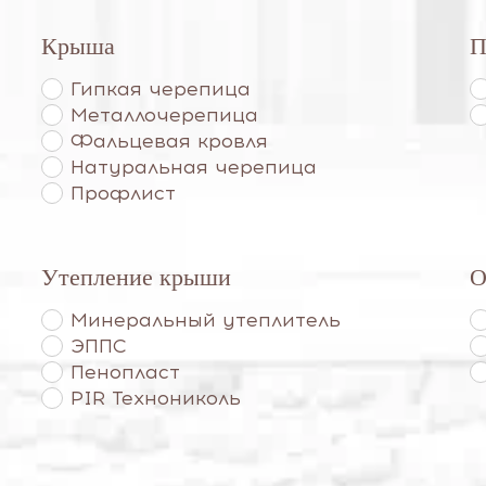
Крыша
П
Гипкая черепица
Металлочерепица
Фальцевая кровля
Натуральная черепица
Профлист
Утепление крыши
О
Минеральный утеплитель
ЭППС
Пенопласт
PIR Технониколь