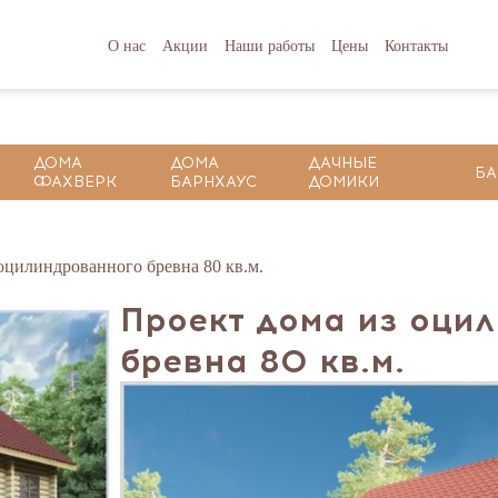
О нас
Акции
Наши работы
Цены
Контакты
ДОМА
ДОМА
ДАЧНЫЕ
БА
ФАХВЕРК
БАРНХАУС
ДОМИКИ
цилиндрованного бревна 80 кв.м.
Проект дома из оци
бревна 80 кв.м.