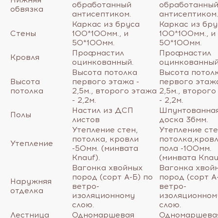
обработанный
обработанны
обвязка
антисептиком.
антисептиком
Каркас из бруса
Каркас из бру
Стены
100*100мм., и
100*100мм., и
50*100мм.
50*100мм.
Профнастил
Профнастил
Кровля
оцинкованный.
оцинкованный
Высота потолка
Высота потол
Высота
первого этажа -
первого этажа
потолка
2,5м., второго этажа
2,5м., второг
- 2,2м.
- 2,2м.
Настил из ДСП
Шпунтованна
Полы
листов
доска 36мм.
Утепление стен,
Утепление сте
потолка, кровли
потолка,кровл
Утепление
-50мм. (минвата
пола -100мм.
Knauf).
(минвата Knau
Вагонка хвойных
Вагонка хвой
пород (сорт А-Б) по
пород (сорт А
Наружняя
ветро-
ветро-
отделка
изоляционному
изоляционном
слою.
слою.
Лестница
Одномаршевая
Одномаршева