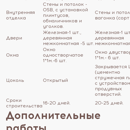
Стены и потолок -
OSB, с установкой
Внутренняя
Стены и потол
плинтусов,
отделка
вагонка (сорт
обналичников и
уголков.
Железная-1 шт.,
Железная-1 шт
Двери
деревянная
деревянная
межкомнатная -5 шт.
межкомнатная
Окно
Окно двуство
Окна
одностворчатое
1*1м.- 6 шт.
1*1м.-6 шт.
Закрывается
(цементно
стружечная пл
Цоколь
Открытый
с устройство
продувных
отверстий.
Сроки
16-20 дней.
20-25 дней.
строительства
Дополнительные
работы