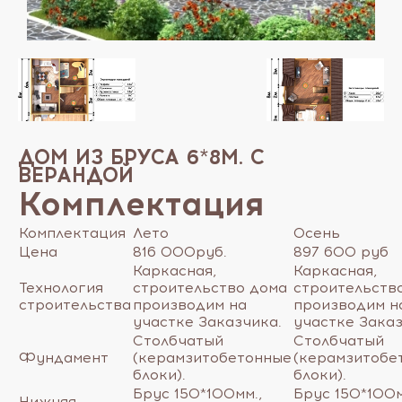
ДОМ ИЗ БРУСА 6*8М. С
ВЕРАНДОЙ
Комплектация
Комплектация
Лето
Осень
Цена
816 000руб.
897 600 руб
Каркасная,
Каркасная,
Технология
строительство дома
строительств
строительства
производим на
производим н
участке Заказчика.
участке Заказ
Столбчатый
Столбчатый
Фундамент
(керамзитобетонные
(керамзитобе
блоки).
блоки).
Брус 150*100мм.,
Брус 150*100м
Нижняя