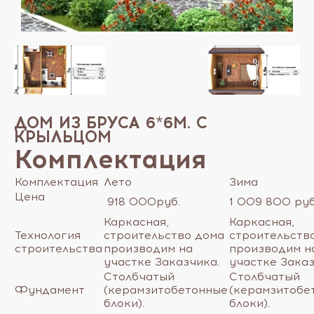
ДОМ ИЗ БРУСА 6*6М. С
КРЫЛЬЦОМ
Комплектация
Комплектация
Лето
Зима
Цена
918 000руб.
1 009 800 ру
Каркасная,
Каркасная,
Технология
строительство дома
строительств
строительства
производим на
производим н
участке Заказчика.
участке Заказ
Столбчатый
Столбчатый
Фундамент
(керамзитобетонные
(керамзитобе
блоки).
блоки).