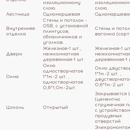
изоляционному
изоляционном
слою.
слою.
Лестница
Одномаршевая
Одномаршева
Стены и потолок -
OSB, с установкой
Внутренняя
Стены и потол
плинтусов,
отделка
вагонка (сорт
обналичников и
уголков.
Железная-1 шт.,
Железная-1 шт
Двери
межкомнатная
межкомнатна
деревянная-1 шт.
деревянная-1 
Окно
Окно двуство
одностворчатое
1*1м.-2 шт. ,
Окна
1*1м.-2 шт. ,
двустворчато
одностворчатое
0,6*1м.-2 шт.
0,6*1,0м.-2шт.
Закрывается
(цементно
стружечная пл
Цоколь
Открытый
с устройство
продувных
отверстий.
Элекромонта