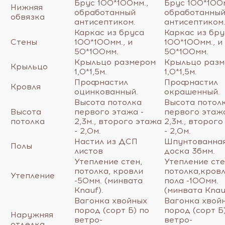
Брус 100*100мм.,
Брус 100*100м
Нижняя
обработанный
обработанны
обвязка
антисептиком.
антисептиком
Каркас из бруса
Каркас из бру
Стены
100*100мм., и
100*100мм., и
50*100мм.
50*100мм.
Крыльцо размером
Крыльцо раз
Крыльцо
1,0*1,5м.
1,0*1,5м.
Профнастил
Профнастил
Кровля
оцинкованный.
окрашенный.
Высота потолка
Высота потол
Высота
первого этажа -
первого этажа
потолка
2,3м., второго этажа
2,3м., второг
- 2,0м.
- 2,0м.
Настил из ДСП
Шпунтованна
Полы
листов
доска 36мм.
Утепление стен,
Утепление сте
потолка, кровли
потолка,кровл
Утепление
-50мм. (минвата
пола -100мм.
Knauf).
(минвата Knau
Вагонка хвойных
Вагонка хвой
пород (сорт Б) по
пород (сорт Б
Наружняя
ветро-
ветро-
отделка