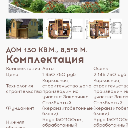
ДОМ 130 КВ.М., 8,5*9 М.
Комплектация
Комплектация
Лето
Осень
Цена
1 950 750 руб.
2 145 750 руб
Каркасная,
Каркасная,
Технология
строительство дома
строительств
строительства
производим на
производим н
участке Заказчика.
участке Заказ
Столбчатый
Столбчатый
Фундамент
(керамзитобетонные
(керамзитобе
блоки).
блоки).
Брус 150*100мм.,
Брус 150*100м
Нижняя
обработанный
обработанны
обвязка