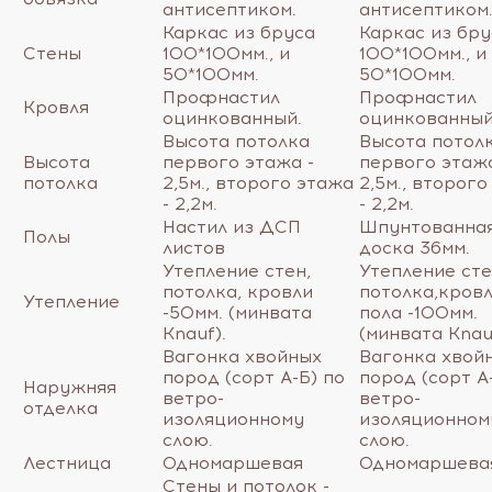
антисептиком.
антисептиком
Каркас из бруса
Каркас из бру
Стены
100*100мм., и
100*100мм., и
50*100мм.
50*100мм.
Профнастил
Профнастил
Кровля
оцинкованный.
оцинкованный
Высота потолка
Высота потол
Высота
первого этажа -
первого этажа
потолка
2,5м., второго этажа
2,5м., второг
- 2,2м.
- 2,2м.
Настил из ДСП
Шпунтованна
Полы
листов
доска 36мм.
Утепление стен,
Утепление сте
потолка, кровли
потолка,кровл
Утепление
-50мм. (минвата
пола -100мм.
Knauf).
(минвата Knau
Вагонка хвойных
Вагонка хвой
пород (сорт А-Б) по
пород (сорт А
Наружняя
ветро-
ветро-
отделка
изоляционному
изоляционном
слою.
слою.
Лестница
Одномаршевая
Одномаршева
Стены и потолок -