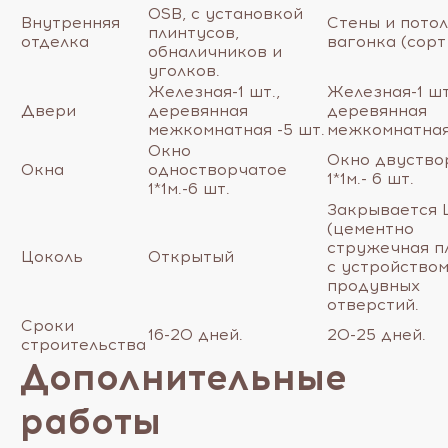
OSB, с установкой
Внутренняя
Стены и потол
плинтусов,
отделка
вагонка (сорт
обналичников и
уголков.
Железная-1 шт.,
Железная-1 шт
Двери
деревянная
деревянная
межкомнатная -5 шт.
межкомнатная
Окно
Окно двуство
Окна
одностворчатое
1*1м.- 6 шт.
1*1м.-6 шт.
Закрывается
(цементно
стружечная пл
Цоколь
Открытый
с устройство
продувных
отверстий.
Сроки
16-20 дней.
20-25 дней.
строительства
Дополнительные
работы