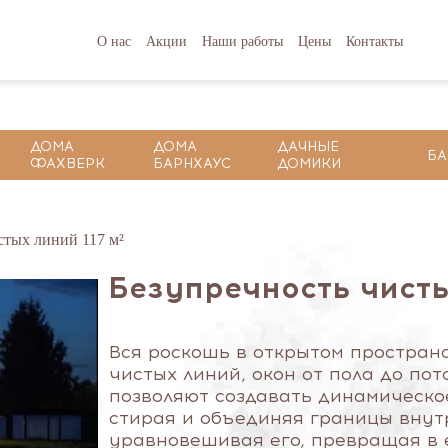
О нас
Акции
Наши работы
Цены
Контакты
ДОМА
ДОМА
ДАЧНЫЕ
БА
ФАХВЕРК
БАРНХАУС
ДОМИКИ
тых линий 117 м²
Безупречность чисты
Вся роскошь в открытом простран
чистых линий, окон от пола до по
позволяют создавать динамическо
стирая и объединяя границы внут
уравновешивая его, превращая в е