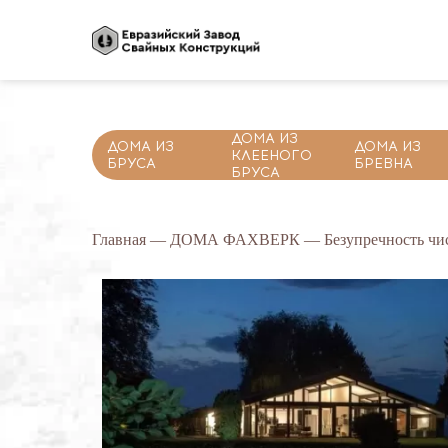
ДОМА ИЗ
ДОМА ИЗ
ДОМА ИЗ
КЛЕЕНОГО
БРУСА
БРЕВНА
БРУСА
Главная
—
ДОМА ФАХВЕРК
— Безупречность чис