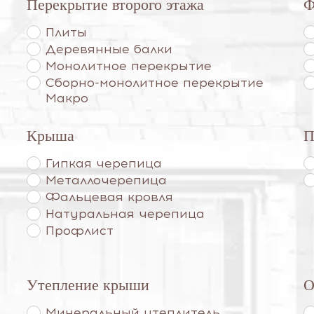
Перекрытие второго этажа
Ф
Плиты
Деревянные балки
Монолитное перекрытие
Сборно-монолитное перекрытие
Макро
Крыша
П
Гипкая черепица
Металлочерепица
Фальцевая кровля
Натуральная черепица
Профлист
Утепление крыши
О
Минеральный утеплитель