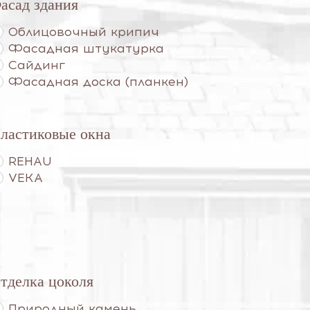
асад здания
Облицовочный крипич
Фасадная штукатурка
Сайдинг
Фасадная доска (планкен)
ластиковые окна
REHAU
VEKA
тделка цоколя
Природный камень